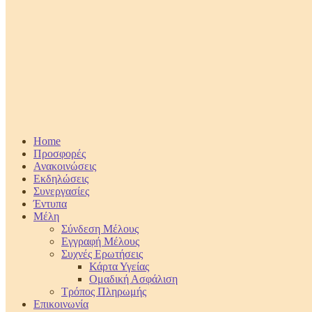
Home
Προσφορές
Ανακοινώσεις
Εκδηλώσεις
Συνεργασίες
Έντυπα
Μέλη
Σύνδεση Μέλους
Εγγραφή Μέλους
Συχνές Ερωτήσεις
Κάρτα Υγείας
Ομαδική Ασφάλιση
Τρόπος Πληρωμής
Επικοινωνία