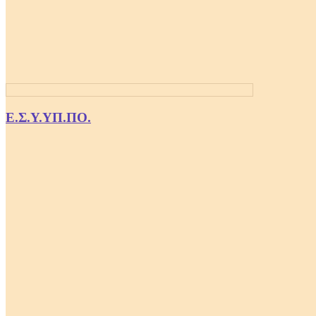
Ε.Σ.Υ.ΥΠ.ΠΟ.