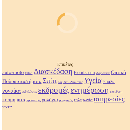
Ετικέτες
Διασκέδαση
auto-moto
Οπτικά
Εκπαίδευση
tattoo
Λογιστικά
Υγεία
Σπίτι
Πολυκαταστήματα
έπιπλα
Ταξίδια - Διακοπές
εκδρομές
ενημέρωση
γυναίκα
εκδηλώσεις
επένδυση
υπηρεσίες
κοσμήματα
ρολόγια
τηλεφωνία
προσφορές
ρουχισμός
φαγητό