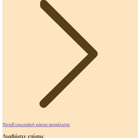
Next
Next
Ευρωπαϊκή κάρτα ασφάλισης
post:
Διαβάστε επίσης