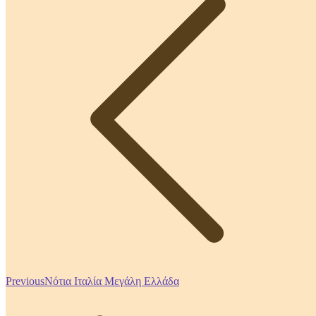
Previous
Previous
Νότια Ιταλία Μεγάλη Ελλάδα
post: