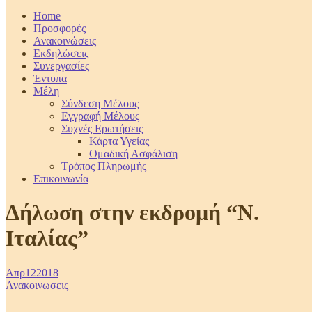
Home
Προσφορές
Ανακοινώσεις
Εκδηλώσεις
Συνεργασίες
Έντυπα
Μέλη
Σύνδεση Μέλους
Εγγραφή Μέλους
Συχνές Ερωτήσεις
Κάρτα Υγείας
Ομαδική Ασφάλιση
Τρόπος Πληρωμής
Επικοινωνία
Δήλωση στην εκδρομή “Ν.
Ιταλίας”
Απρ
12
2018
Ανακοινωσεις