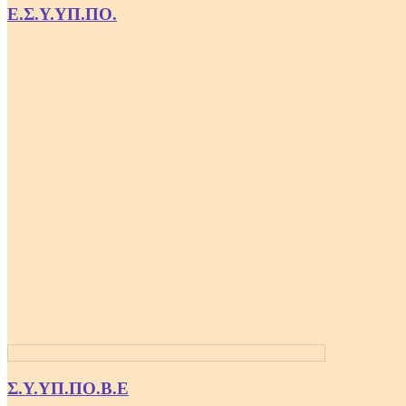
Ε.Σ.Υ.ΥΠ.ΠΟ.
Σ.Υ.ΥΠ.ΠΟ.Β.Ε