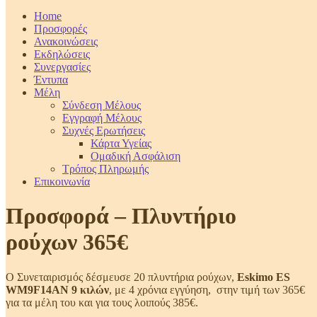
Home
Προσφορές
Ανακοινώσεις
Εκδηλώσεις
Συνεργασίες
Έντυπα
Μέλη
Σύνδεση Μέλους
Εγγραφή Μέλους
Συχνές Ερωτήσεις
Κάρτα Υγείας
Ομαδική Ασφάλιση
Τρόπος Πληρωμής
Επικοινωνία
Προσφορά – Πλυντήριο
ρούχων 365€
Ο Συνεταιρισμός δέσμευσε 20 πλυντήρια ρούχων,
Eskimo ES
WM9F14AN 9 κιλών
, με 4 χρόνια εγγύηση, στην τιμή των 365€
για τα μέλη του και για τους λοιπούς 385€.