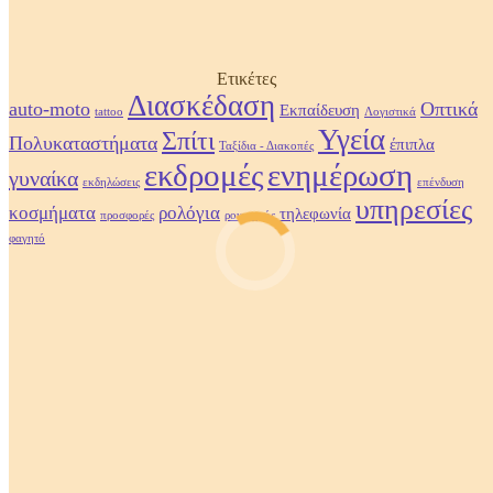
Ετικέτες
Διασκέδαση
auto-moto
Οπτικά
Εκπαίδευση
tattoo
Λογιστικά
Υγεία
Σπίτι
Πολυκαταστήματα
έπιπλα
Ταξίδια - Διακοπές
εκδρομές
ενημέρωση
γυναίκα
εκδηλώσεις
επένδυση
υπηρεσίες
κοσμήματα
ρολόγια
τηλεφωνία
προσφορές
ρουχισμός
φαγητό