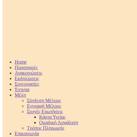
Home
Προσφορές
Ανακοινώσεις
Εκδηλώσεις
Συνεργασίες
Έντυπα
Μέλη
Σύνδεση Μέλους
Εγγραφή Μέλους
Συχνές Ερωτήσεις
Κάρτα Υγείας
Ομαδική Ασφάλιση
Τρόπος Πληρωμής
Επικοινωνία