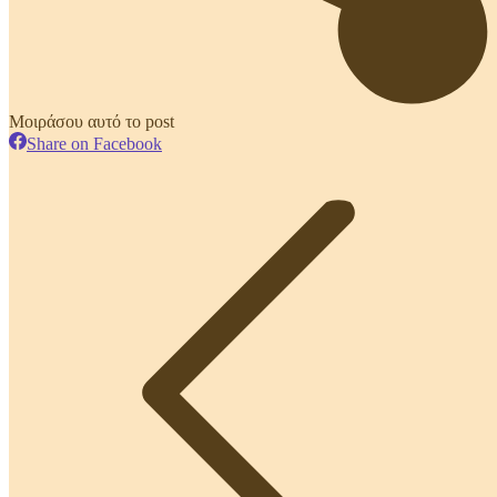
Μοιράσου αυτό το post
Share
Share on Facebook
on
Post
Facebook
navigation