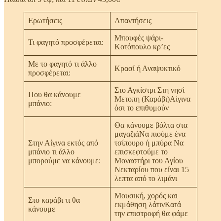
Ερωτήσεις
Απαντήσεις
Μπουφές ψάρι-
Τι φαγητό προσφέρεται:
Κοτόπουλο κρ’ες
Με το φαγητό τι άλλο
Κρασί ή Αναψυκτικό
προσφέρεται:
Στο Αγκίστρι Στη νησί
Που θα κάνουμε
Μετοπη (Καράβι)Αίγινα
μπάνιο:
όσι το επιθυμούν
Θα κάνουμε βόλτα στα
μαγαζιάΝα πιούμε ένα
Στην Αίγινα εκτός από
τσίπουρο ή μπύρα Να
μπάνιο τι άλλο
επισκεφτούμε το
μπορούμε να κάνουμε:
Μοναστήρι του Αγίου
Νεκταρίου που είναι 15
λεπτα από το λιμάνι
Μουσική, χορός και
Στο καράβι τι θα
εκμάθηση λάτινΚατά
κάνουμε
την επιστροφή θα φάμε