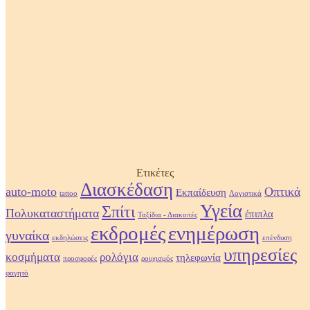
Ετικέτες
Διασκέδαση
auto-moto
Οπτικά
Εκπαίδευση
tattoo
Λογιστικά
Υγεία
Σπίτι
Πολυκαταστήματα
έπιπλα
Ταξίδια - Διακοπές
εκδρομές
ενημέρωση
γυναίκα
εκδηλώσεις
επένδυση
υπηρεσίες
κοσμήματα
ρολόγια
τηλεφωνία
προσφορές
ρουχισμός
φαγητό