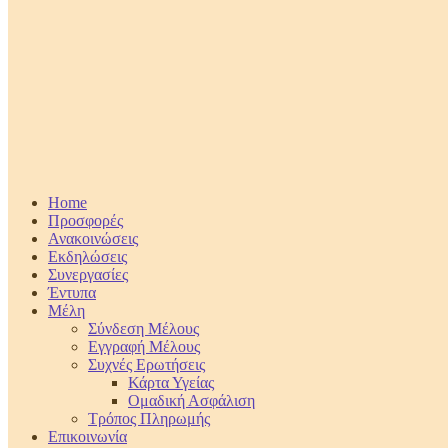
Home
Προσφορές
Ανακοινώσεις
Εκδηλώσεις
Συνεργασίες
Έντυπα
Μέλη
Σύνδεση Μέλους
Εγγραφή Μέλους
Συχνές Ερωτήσεις
Κάρτα Υγείας
Ομαδική Ασφάλιση
Τρόπος Πληρωμής
Επικοινωνία