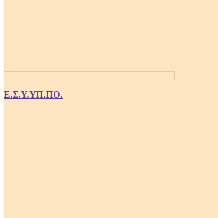
Ε.Σ.Υ.ΥΠ.ΠΟ.