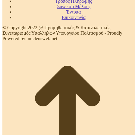
Τρόπος Πληρωμής
Σύνδεση Μέλους
Έντυπα
Επικοινωνία
© Copyright 2022 @ Προμηθευτικός & Καταναλωτικός
Συνεταιρισμός Υπαλλήλων Υπουργείου Πολιτισμού - Proudly
Powered by: nucleusweb.net
t
T