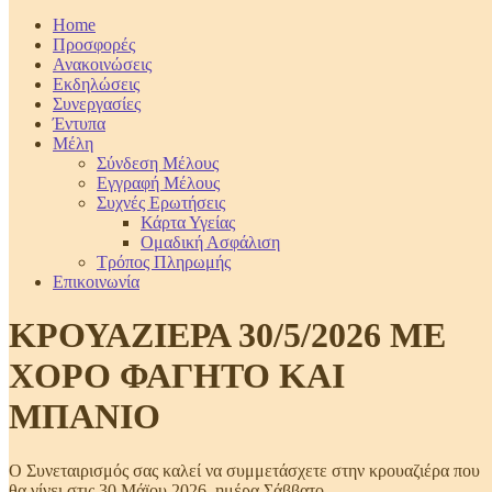
Home
Προσφορές
Ανακοινώσεις
Εκδηλώσεις
Συνεργασίες
Έντυπα
Μέλη
Σύνδεση Μέλους
Εγγραφή Μέλους
Συχνές Ερωτήσεις
Κάρτα Υγείας
Ομαδική Ασφάλιση
Τρόπος Πληρωμής
Επικοινωνία
ΚΡΟΥΑΖΙΕΡΑ 30/5/2026 ΜΕ
ΧΟΡΟ ΦΑΓΗΤΟ ΚΑΙ
ΜΠΑΝΙΟ
Ο Συνεταιρισμός σας καλεί να συμμετάσχετε στην κρουαζιέρα που
θα γίνει στις 30 Μάϊου 2026, ημέρα Σάββατο