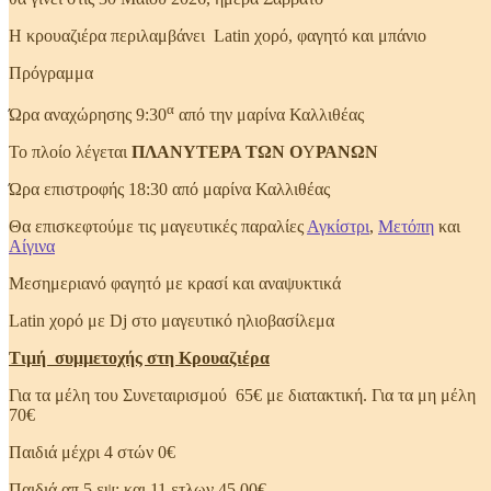
Η κρουαζιέρα περιλαμβάνει Latin χορό, φαγητό και μπάνιο
Πρόγραμμα
α
Ώρα αναχώρησης 9:30
από την μαρίνα Καλλιθέας
Το πλοίο λέγεται
ΠΛΑΝΥΤΕΡΑ ΤΩΝ Ο
Υ
ΡΑΝΩΝ
Ώρα επιστροφής 18:30 από μαρίνα Καλλιθέας
Θα επισκεφτούμε τις μαγευτικές παραλίες
Αγκίστρι
,
Μετόπη
και
Αίγινα
Μεσημεριανό φαγητό με κρασί και αναψυκτικά
Latin χορό με Dj στο μαγευτικό ηλιοβασίλεμα
Τιμή συμμετοχής στη Κρουαζιέρα
Για τα μέλη του Συνεταιρισμού 65€ με διατακτική. Για τα μη μέλη
70€
Παιδιά μέχρι 4 στών 0€
Παιδιά απ 5 εψ; και 11 ετλων 45,00€